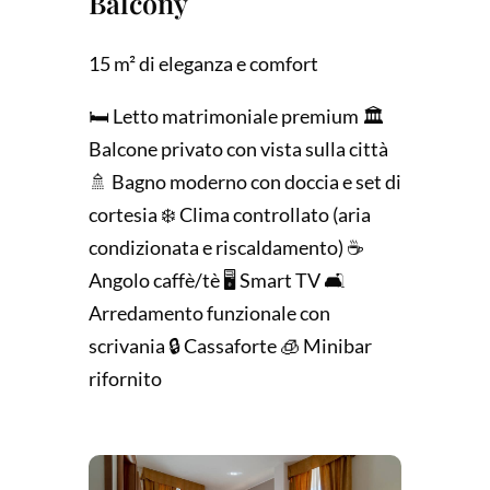
Balcony
15 m² di eleganza e comfort
🛏️ Letto matrimoniale premium 🏛️
Balcone privato con vista sulla città
🚿 Bagno moderno con doccia e set di
cortesia ❄️ Clima controllato (aria
condizionata e riscaldamento) ☕
Angolo caffè/tè 🖥️ Smart TV 🛋️
Arredamento funzionale con
scrivania 🔒 Cassaforte 🧊 Minibar
rifornito