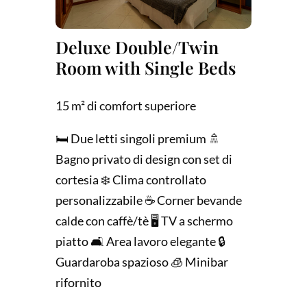
Deluxe Double/Twin
Room with Single Beds
15 m² di comfort superiore
🛏️ Due letti singoli premium 🚿
Bagno privato di design con set di
cortesia ❄️ Clima controllato
personalizzabile ☕ Corner bevande
calde con caffè/tè 🖥️ TV a schermo
piatto 🛋️ Area lavoro elegante 🔒
Guardaroba spazioso 🧊 Minibar
rifornito