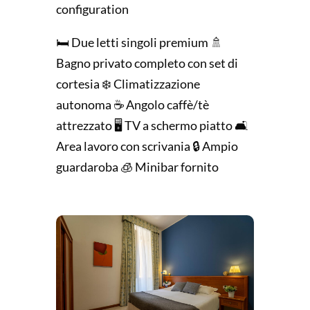
configuration
🛏️ Due letti singoli premium 🚿
Bagno privato completo con set di
cortesia ❄️ Climatizzazione
autonoma ☕ Angolo caffè/tè
attrezzato 🖥️ TV a schermo piatto 🛋️
Area lavoro con scrivania 🔒 Ampio
guardaroba 🧊 Minibar fornito