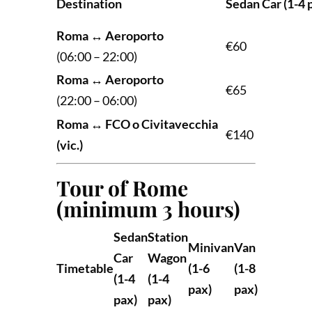
Destination
Sedan Car (1-4 
Roma ↔ Aeroporto
€60
(06:00 – 22:00)
Roma ↔ Aeroporto
€65
(22:00 – 06:00)
Roma ↔ FCO o Civitavecchia
€140
(vic.)
Tour of Rome
(minimum 3 hours)
Sedan
Station
Minivan
Van
Car
Wagon
Timetable
(1-6
(1-8
(1-4
(1-4
pax)
pax)
pax)
pax)