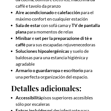
caffè e tavolo da pranzo
Aire acondicionado
e
calefacción
para el
máximo confort en cualquier estación
Sala de estar
con sofá cama y
TV de pantalla
plana
para momentos de relax
Minibar
e
set per la preparazione di tè e
caffè
para sus escapadas rejuvenecedoras
Soluciones hipoalergénicas
y suelo de
baldosas para una estancia higiénica y
agradable
Armario o guardarropa
e
escritorio
para
una perfecta organización del espacio.
Detalles adicionales:
Accessibilità
pisos superiores accesibles
sólo por escaleras
Extras incluidos
gel desinfectante para