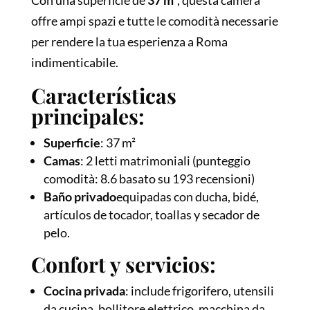
Con una superficie de
37 m²
, questa camera
offre ampi spazi e tutte le comodità necessarie
per rendere la tua esperienza a Roma
indimenticabile.
Características
principales:
Superficie
: 37 m²
Camas
: 2 letti matrimoniali (punteggio
comodità: 8.6 basato su 193 recensioni)
Baño privado
equipadas con ducha, bidé,
artículos de tocador, toallas y secador de
pelo.
Confort y servicios:
Cocina privada
: include frigorifero, utensili
da cucina, bollitore elettrico, macchina da