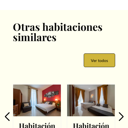
Otras habitaciones
similares
Ver todos
n
Habitación
Habitación