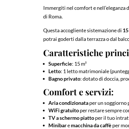
Immergiti nel comfort e nell’eleganza
di Roma.
Questa accogliente sistemazione di
15
potrai goderti dalla terrazza o dal balc
Caratteristiche princi
Superficie
: 15 m²
Letto
: 1 letto matrimoniale (punteg
Bagno privato
: dotato di doccia, pr
Comfort e servizi:
Aria condizionata
per un soggiorno p
WiFi gratuito
per restare sempre co
TV a schermo piatto
per il tuo intr
Minibar
e
macchina da caffè
per mom