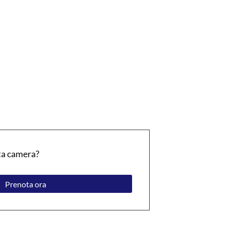
ta camera?
Prenota ora