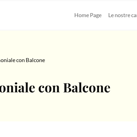
Home Page
Le nostre c
niale con Balcone
niale con Balcone