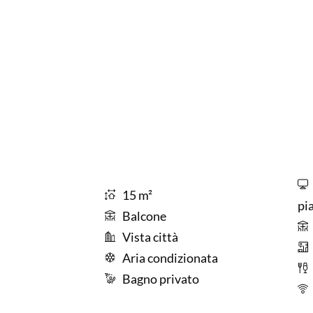
15 m²
pi
Balcone
Vista città
Aria condizionata
Bagno privato