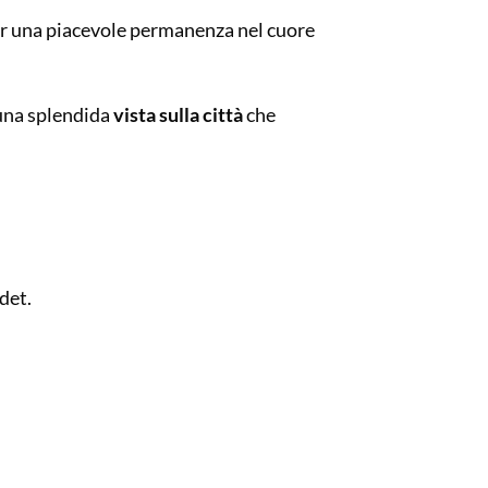
er una piacevole permanenza nel cuore
 una splendida
vista sulla città
che
det.