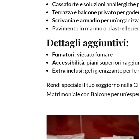
Cassaforte
e soluzioni anallergiche 
Terrazza
e
balcone privato
per goder
Scrivania
e
armadio
per un’organizz
Pavimento in marmo o piastrelle per
Dettagli aggiuntivi:
Fumatori
: vietato fumare
Accessibilità
: piani superiori raggiu
Extra inclusi
: gel igienizzante per le
Rendi speciale il tuo soggiorno nella Ci
Matrimoniale con Balcone per un’esper