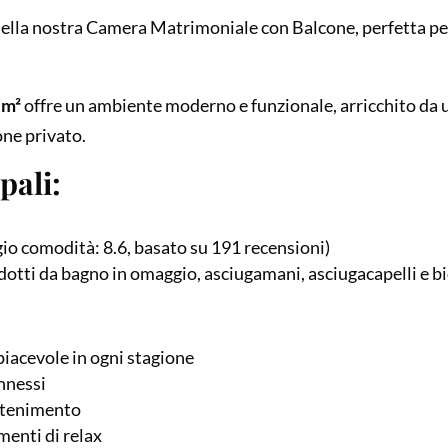
 della nostra Camera Matrimoniale con Balcone, perfetta p
 m²
offre un ambiente moderno e funzionale, arricchito da
one privato.
pali:
gio comodità: 8.6, basato su 191 recensioni)
odotti da bagno in omaggio, asciugamani, asciugacapelli e bi
iacevole in ogni stagione
nnessi
attenimento
enti di relax