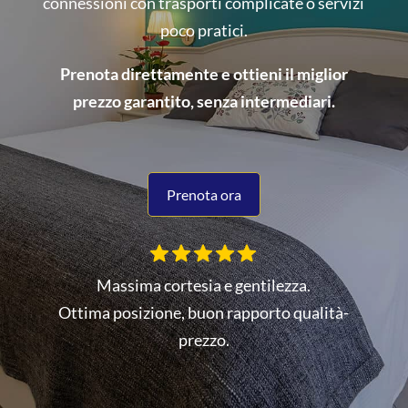
connessioni con trasporti complicate o servizi
poco pratici.
Prenota direttamente e ottieni il miglior
prezzo garantito, senza intermediari.
Prenota ora
Massima cortesia e gentilezza.
Ottima posizione, buon rapporto qualità-
prezzo.