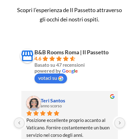
Scopri l’esperienza de Il Passetto attraverso
gli occhi dei nostri ospiti.
B&B Rooms Roma | Il Passetto
4.6
Basato su 47 recensioni
powered by
G
o
o
g
l
e
votaci su
Valdir Antonio Braz
anno scorso
al 
Locat
buon 
descr
San Pi