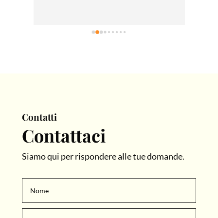
dispo
proble
subit
un'alt
attesa
consig
Forse 
un pò
Andre
Contatti
Contattaci
Siamo qui per rispondere alle tue domande.